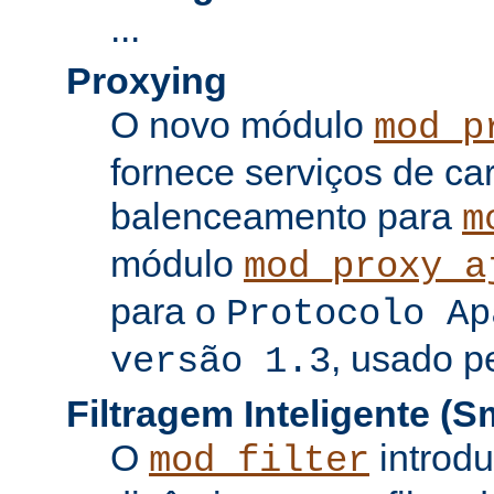
...
Proxying
O novo módulo
mod_p
fornece serviços de c
balenceamento para
m
módulo
mod_proxy_a
para o
Protocolo Ap
, usado p
versão 1.3
Filtragem Inteligente (Sm
O
introdu
mod_filter