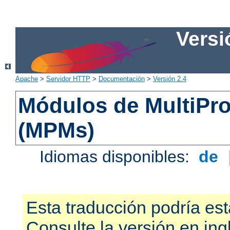
Versi
Apache
>
Servidor HTTP
>
Documentación
>
Versión 2.4
Módulos de MultiPr
(MPMs)
Idiomas disponibles:
de
Esta traducción podría est
Consulte la versión en ing