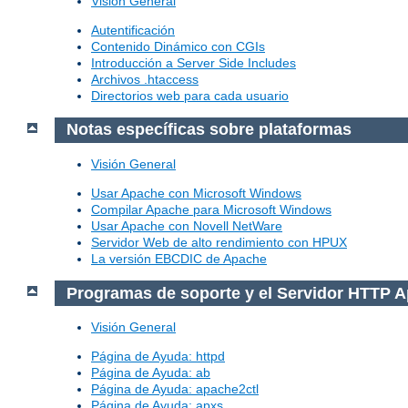
Visión General
Autentificación
Contenido Dinámico con CGIs
Introducción a Server Side Includes
Archivos .htaccess
Directorios web para cada usuario
Notas específicas sobre plataformas
Visión General
Usar Apache con Microsoft Windows
Compilar Apache para Microsoft Windows
Usar Apache con Novell NetWare
Servidor Web de alto rendimiento con HPUX
La versión EBCDIC de Apache
Programas de soporte y el Servidor HTTP 
Visión General
Página de Ayuda: httpd
Página de Ayuda: ab
Página de Ayuda: apache2ctl
Página de Ayuda: apxs