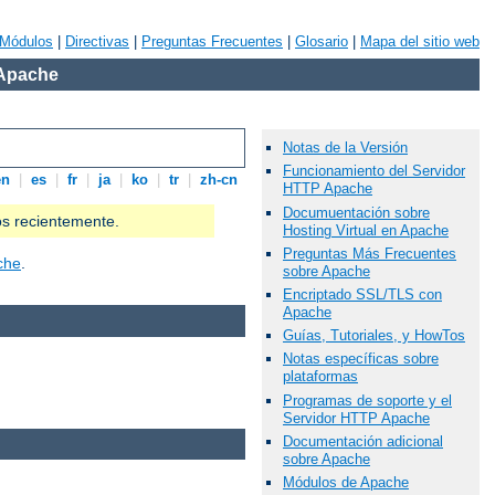
Módulos
|
Directivas
|
Preguntas Frecuentes
|
Glosario
|
Mapa del sitio web
 Apache
Notas de la Versión
Funcionamiento del Servidor
en
|
es
|
fr
|
ja
|
ko
|
tr
|
zh-cn
HTTP Apache
Documuentación sobre
os recientemente.
Hosting Virtual en Apache
Preguntas Más Frecuentes
che
.
sobre Apache
Encriptado SSL/TLS con
Apache
Guías, Tutoriales, y HowTos
Notas específicas sobre
plataformas
Programas de soporte y el
Servidor HTTP Apache
Documentación adicional
sobre Apache
Módulos de Apache