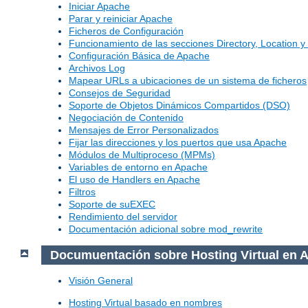
Iniciar Apache
Parar y reiniciar Apache
Ficheros de Configuración
Funcionamiento de las secciones Directory, Location y 
Configuración Básica de Apache
Archivos Log
Mapear URLs a ubicaciones de un sistema de ficheros
Consejos de Seguridad
Soporte de Objetos Dinámicos Compartidos (DSO)
Negociación de Contenido
Mensajes de Error Personalizados
Fijar las direcciones y los puertos que usa Apache
Módulos de Multiproceso (MPMs)
Variables de entorno en Apache
El uso de Handlers en Apache
Filtros
Soporte de suEXEC
Rendimiento del servidor
Documentación adicional sobre mod_rewrite
Documuentación sobre Hosting Virtual en 
Visión General
Hosting Virtual basado en nombres