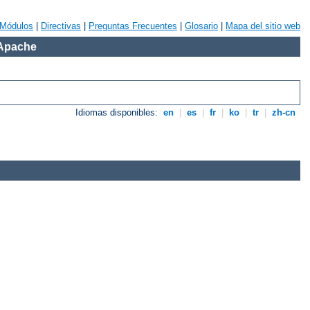
Módulos
|
Directivas
|
Preguntas Frecuentes
|
Glosario
|
Mapa del sitio web
 Apache
Idiomas disponibles:
en
|
es
|
fr
|
ko
|
tr
|
zh-cn