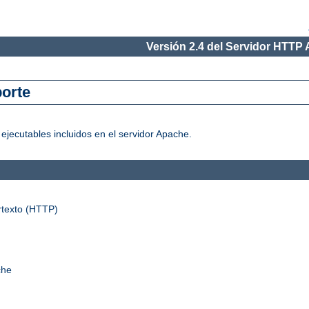
Versión 2.4 del Servidor HTTP
orte
jecutables incluidos en el servidor Apache.
rtexto (HTTP)
che