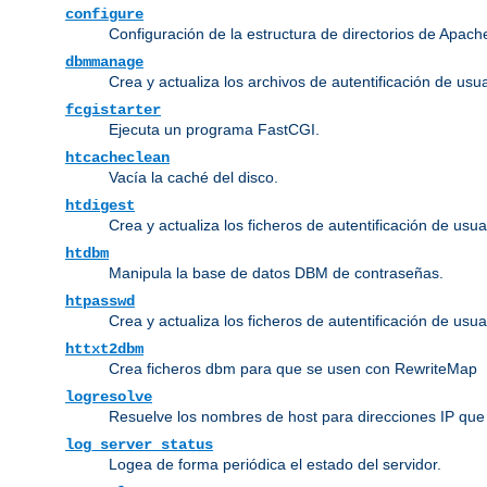
configure
Configuración de la estructura de directorios de Apach
dbmmanage
Crea y actualiza los archivos de autentificación de us
fcgistarter
Ejecuta un programa FastCGI.
htcacheclean
Vacía la caché del disco.
htdigest
Crea y actualiza los ficheros de autentificación de usua
htdbm
Manipula la base de datos DBM de contraseñas.
htpasswd
Crea y actualiza los ficheros de autentificación de usua
httxt2dbm
Crea ficheros dbm para que se usen con RewriteMap
logresolve
Resuelve los nombres de host para direcciones IP que 
log_server_status
Logea de forma periódica el estado del servidor.