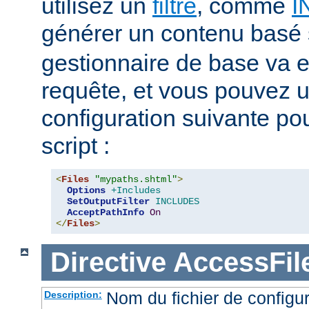
utilisez un
filtre
, comme
I
générer un contenu basé
gestionnaire de base va e
requête, et vous pouvez ut
configuration suivante pour
script :
<
Files
"mypaths.shtml"
>
Options
+Includes
SetOutputFilter
INCLUDES
AcceptPathInfo
On
</
Files
>
Directive
AccessFi
Nom du fichier de configur
Description: