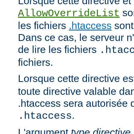
Lorsque cette directive et 
son
AllowOverrideList
les fichiers
.htaccess
sont
Dans ce cas, le serveur 
de lire les fichiers
.htac
fichiers.
Lorsque cette directive es
toute directive valable da
.htaccess sera autorisée d
.
.htaccess
L'argument
type directive