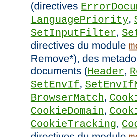
(directives
ErrorDocu
,
LanguagePriority
,
SetInputFilter
Se
directives du module
m
Remove*), des metado
documents (
,
Header
R
,
SetEnvIf
SetEnvIf
,
BrowserMatch
Cook
,
CookieDomain
Cook
,
CookieTracking
Co
directives du module