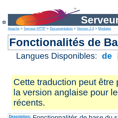
Serveu
Apache
>
Serveur HTTP
>
Documentation
>
Version 2.4
>
Modules
Fonctionalités de B
Langues Disponibles:
de
Cette traduction peut être 
la version anglaise pour 
récents.
Fonctionnalités de base du
Description: