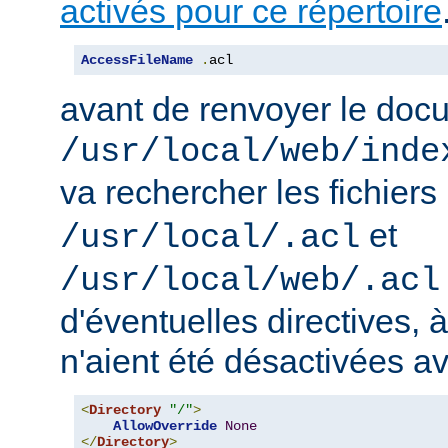
activés pour ce répertoire
AccessFileName
.
acl
avant de renvoyer le doc
/usr/local/web/inde
va rechercher les fichiers
et
/usr/local/.acl
/usr/local/web/.acl
d'éventuelles directives, 
n'aient été désactivées a
<
Directory
"/"
>
AllowOverride
None
</
Directory
>