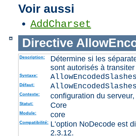
Voir aussi
AddCharset
Directive
AllowEnc
Détermine si les sépara
Description:
sont autorisés à transite
AllowEncodedSlashe
Syntaxe:
AllowEncodedSlashe
Défaut:
configuration du serveur, 
Contexte:
Core
Statut:
core
Module:
L'option NoDecode est di
Compatibilité:
2.3.12.