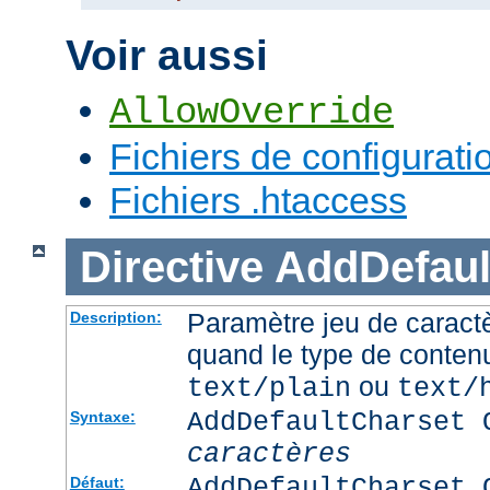
Voir aussi
AllowOverride
Fichiers de configurati
Fichiers .htaccess
Directive
AddDefaul
Paramètre jeu de caractè
Description:
quand le type de conten
ou
text/plain
text/
AddDefaultCharset 
Syntaxe:
caractères
AddDefaultCharset 
Défaut: