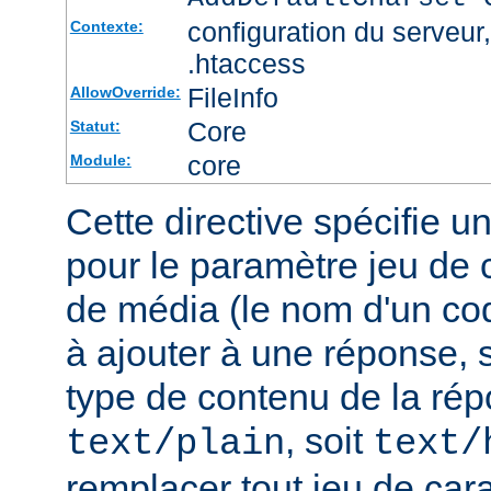
configuration du serveur, 
Contexte:
.htaccess
FileInfo
AllowOverride:
Core
Statut:
core
Module:
Cette directive spécifie u
pour le paramètre jeu de 
de média (le nom d'un co
à ajouter à une réponse, s
type de contenu de la rép
, soit
text/plain
text/
remplacer tout jeu de car