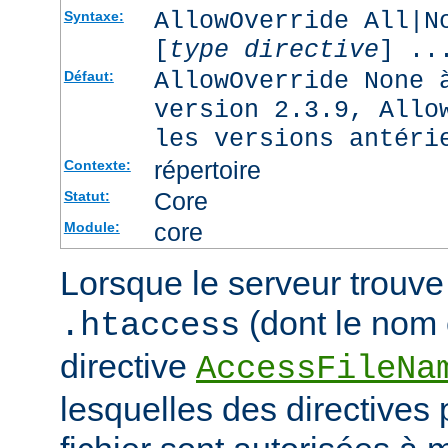
AllowOverride All|N
Syntaxe:
[
type directive
] ..
AllowOverride None 
Défaut:
version 2.3.9, Allo
les versions antéri
répertoire
Contexte:
Core
Statut:
core
Module:
Lorsque le serveur trouve 
(dont le nom e
.htaccess
directive
AccessFileNa
lesquelles des directives